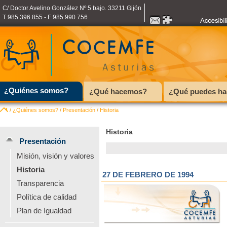
C/ Doctor Avelino González Nº 5 bajo. 33211 Gijón
T 985 396 855 - F 985 990 756
¿Quiénes somos?
¿Qué hacemos?
¿Qué puedes ha
/
¿Quiénes somos?
/
Presentación
/
Historia
Historia
Presentación
Misión, visión y valores
Historia
27 DE FEBRERO DE 1994
Transparencia
Política de calidad
Plan de Igualdad