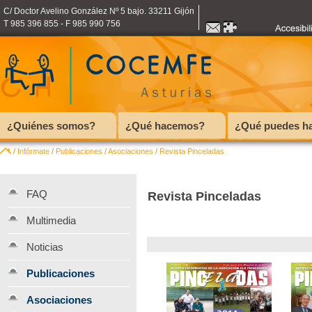
C/ Doctor Avelino González Nº 5 bajo. 33211 Gijón
T 985 396 855 - F 985 990 756
¿Quiénes somos?
¿Qué hacemos?
¿Qué puedes ha
/
Infórmate
/
Publicaciones
/
Asociaciones
/
Revista Pinceladas
FAQ
Revista Pinceladas
Multimedia
Noticias
Publicaciones
Asociaciones