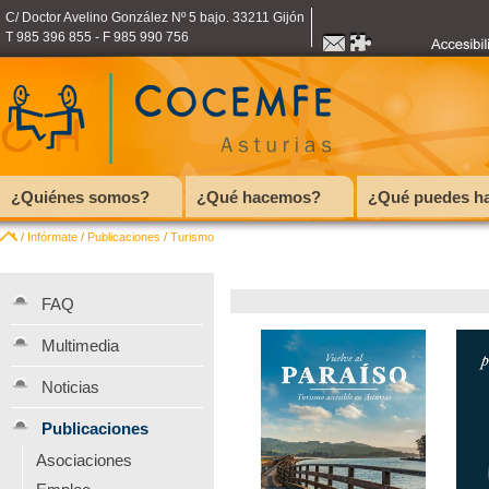
C/ Doctor Avelino González Nº 5 bajo. 33211 Gijón
T 985 396 855 - F 985 990 756
¿Quiénes somos?
¿Qué hacemos?
¿Qué puedes ha
/
Infórmate
/
Publicaciones
/
Turismo
FAQ
Multimedia
Noticias
Publicaciones
Asociaciones