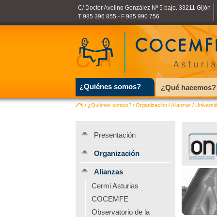
C/ Doctor Avelino González Nº 5 bajo. 33211 Gijón
T 985 396 855 - F 985 990 756
¿Quiénes somos?
¿Qué hacemos?
/
¿Quiénes somos?
/
Organización
/
Alianzas
/
Universi
Presentación
Organización
Alianzas
Cermi Asturias
COCEMFE
Observatorio de la