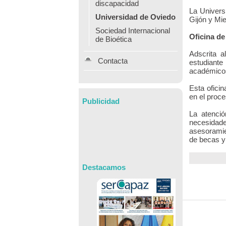
discapacidad
La Univers
Universidad de Oviedo
Gijón y Mi
Sociedad Internacional
Oficina de
de Bioética
Adscrita a
Contacta
estudiante 
académicos,
Esta oficin
en el proc
Publicidad
La atenció
necesidade
asesoramie
de becas y
Destacamos