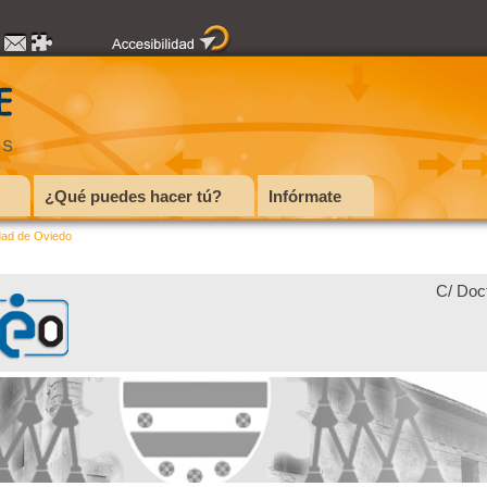
¿Qué puedes hacer tú?
Infórmate
dad de Oviedo
C/ Doc