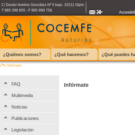
C/ Doctor Avelino González Nº 5 bajo. 33211 Gijón
T 985 396 855 - F 985 990 756
¿Quiénes somos?
¿Qué hacemos?
¿Qué puedes ha
/
Infórmate
FAQ
Infórmate
Multimedia
Noticias
Publicaciones
Legislación