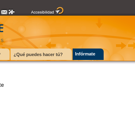
Infórmate
?
¿Qué puedes hacer tú?
te