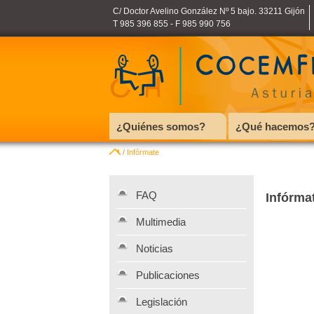
C/ Doctor Avelino González Nº 5 bajo. 33211 Gijón
T 985 396 855 - F 985 990 756
¿Quiénes somos?
¿Qué hacemos
/
Infórmate
FAQ
Infórma
Multimedia
Noticias
Publicaciones
Legislación